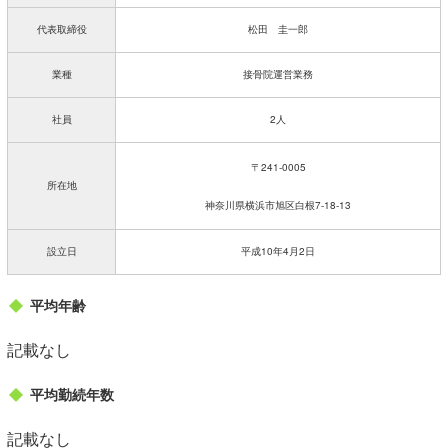
代表取締役
松田 圭一郎
業種
接骨院運営業務
社員
2人
〒241-0005
所在地
神奈川県横浜市旭区白根7-18-13
設立日
平成10年4月2日
平均年齢
記載なし
平均勤続年数
記載なし