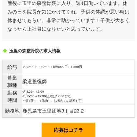
産後に玉里の森整骨院に入り、週4日働いています。休
みの日を院長が気にかけてくれ、子供の体調が悪い時は
休ませてもらい、非常に助かっています！子供が大きく
なったら正社員になりたいと思っています。
玉里の森整骨院の求人情報
給与
アルバイト・パート：時給900円～1,500円
募集
柔道整復師
職種
勤務
(A)8:30～12:00
(B)15:00～19:30(土曜は17:00まで)
時間
＊週1日～・1日2h～、扶養内での調整も可
勤務地
鹿児島市玉里団地3丁目23-2
応募はコチラ