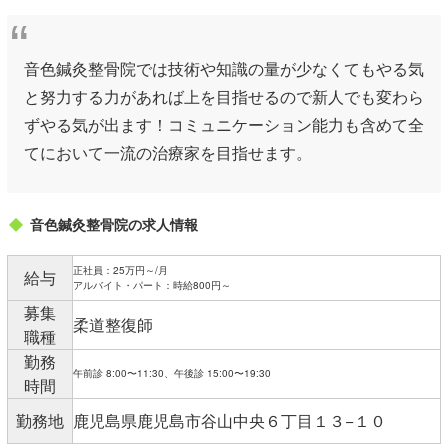
音色鍼灸整骨院では技術や知識の量が少なくてもやる気
と努力する力があれば上を目指せるので新人でも変わら
ずやる気が出ます！コミュニケーション能力も含めて全
てにおいて一流の治療家を目指せます。
音色鍼灸整骨院の求人情報
正社員：25万円～/月
給与
アルバイト・パート：時給800円～
募集
柔道整復師
職種
勤務
午前診 8:00〜11:30、午後診 15:00〜19:30
時間
勤務地
鹿児島県鹿児島市谷山中央６丁目１３−１０