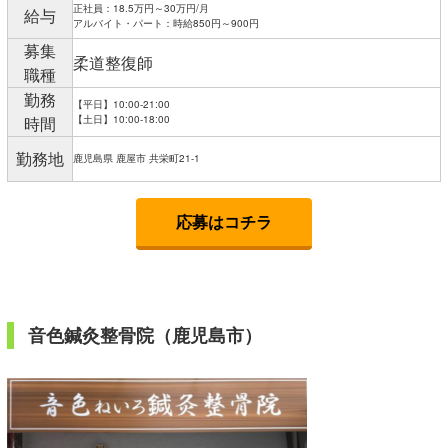
正社員：18.5万円～30万円/月
給与
アルバイト・パート：時給850円～900円
募集
柔道整復師
職種
勤務
【平日】10:00-21:00
時間
【土日】10:00-18:00
勤務地
鹿児島県 鹿屋市 共栄町21-1
応募はコチラ
音色鍼灸整骨院（鹿児島市）