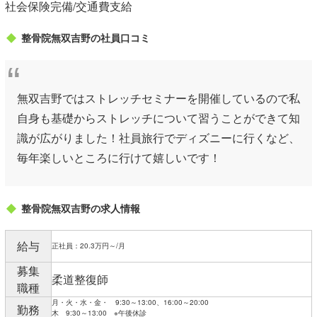
社会保険完備/交通費支給
整骨院無双吉野の社員口コミ
無双吉野ではストレッチセミナーを開催しているので私
自身も基礎からストレッチについて習うことができて知
識が広がりました！社員旅行でディズニーに行くなど、
毎年楽しいところに行けて嬉しいです！
整骨院無双吉野の求人情報
給与
正社員：20.3万円～/月
募集
柔道整復師
職種
月・火・水・金・ 9:30～13:00、16:00～20:00
勤務
木 9:30～13:00 ※午後休診