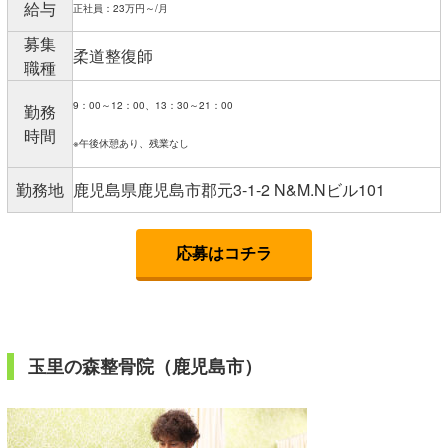
給与
正社員：23万円～/月
募集
柔道整復師
職種
9：00～12：00、13：30～21：00
勤務
時間
※午後休憩あり、残業なし
勤務地
鹿児島県鹿児島市郡元3-1-2 N&M.Nビル101
応募はコチラ
玉里の森整骨院（鹿児島市）