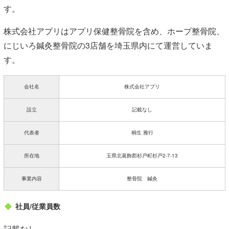
す。
株式会社アプリはアプリ保健整骨院を含め、ホープ整骨院、
にじいろ鍼灸整骨院の3店舗を埼玉県内にて運営していま
す。
会社名
株式会社アプリ
設立
記載なし
代表者
桐生 雅行
所在地
玉県北葛飾郡杉戸町杉戸2-7-13
事業内容
整骨院 鍼灸
社員/従業員数
記載なし